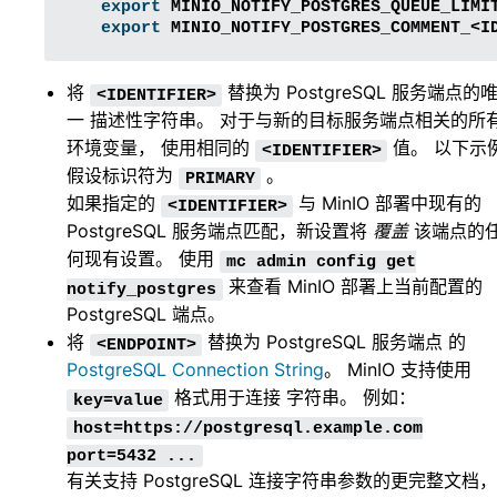
export
MINIO_NOTIFY_POSTGRES_QUEUE_LIMI
export
MINIO_NOTIFY_POSTGRES_COMMENT_<I
将
替换为 PostgreSQL 服务端点的
<IDENTIFIER>
一 描述性字符串。 对于与新的目标服务端点相关的所
环境变量， 使用相同的
值。 以下示
<IDENTIFIER>
假设标识符为
。
PRIMARY
如果指定的
与 MinIO 部署中现有的
<IDENTIFIER>
PostgreSQL 服务端点匹配，新设置将
覆盖
该端点的
何现有设置。 使用
mc
admin
config
get
来查看 MinIO 部署上当前配置的
notify_postgres
PostgreSQL 端点。
将
替换为 PostgreSQL 服务端点 的
<ENDPOINT>
PostgreSQL Connection String
。 MinIO 支持使用
格式用于连接 字符串。 例如：
key=value
host=https://postgresql.example.com
port=5432
...
有关支持 PostgreSQL 连接字符串参数的更完整文档，