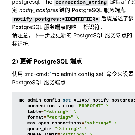
postgresql
. The
键指定了
connection_string
定
notify_postgres
键的 PostgreSQL 服务端点。
后缀描述了该
notify_postgres:<IDENTIFIER>
PostgreSQL 服务端点的唯一 标识符。
请注意，下一步要更新的 PostgreSQL 服务端点的
标识符。
2) 更新 PostgreSQL 端点
使用 :mc-cmd:
`
mc admin config set`命令来设置
PostgreSQL 服务端点：
mc
admin
config
set
ALIAS/
notify_postgres
connection_string
=
"ENDPOINT"
\
table
=
"<string>"
\
format
=
"<string>"
\
max_open_connections
=
"<string>"
\
queue_dir
=
"<string>"
\
queue_limit
=
"<string>"
\