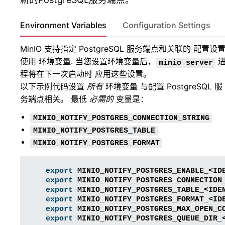
Environment Variables
Configuration Settings
MinIO 支持指定 PostgreSQL 服务端点和关联的 配置设
使用
环境变量
. 当您设置环境变量后，
minio
server
程将在下一次启动时 应用这些设置。
以下示例代码设置
所有
环境变量 与配置 PostgreSQL 服
务端点相关。 最低
必需的
变量是：
MINIO_NOTIFY_POSTGRES_CONNECTION_STRING
MINIO_NOTIFY_POSTGRES_TABLE
MINIO_NOTIFY_POSTGRES_FORMAT
export
MINIO_NOTIFY_POSTGRES_ENABLE_<ID
export
MINIO_NOTIFY_POSTGRES_CONNECTION
export
MINIO_NOTIFY_POSTGRES_TABLE_<IDE
export
MINIO_NOTIFY_POSTGRES_FORMAT_<ID
export
MINIO_NOTIFY_POSTGRES_MAX_OPEN_C
export
MINIO_NOTIFY_POSTGRES_QUEUE_DIR_