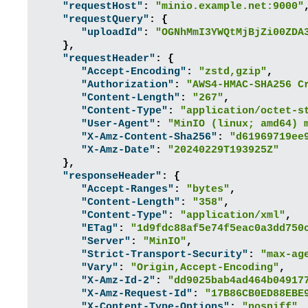
"requestHost"
:
"minio.example.net:9000"
"requestQuery"
:
{
"uploadId"
:
"OGNhMmI3YWQtMjBjZi00ZDA
},
"requestHeader"
:
{
"Accept-Encoding"
:
"zstd,gzip"
,
"Authorization"
:
"AWS4-HMAC-SHA256 C
"Content-Length"
:
"267"
,
"Content-Type"
:
"application/octet-s
"User-Agent"
:
"MinIO (linux; amd64) 
"X-Amz-Content-Sha256"
:
"d61969719ee
"X-Amz-Date"
:
"20240229T193925Z"
},
"responseHeader"
:
{
"Accept-Ranges"
:
"bytes"
,
"Content-Length"
:
"358"
,
"Content-Type"
:
"application/xml"
,
"ETag"
:
"1d9fdc88af5e74f5eac0a3dd750
"Server"
:
"MinIO"
,
"Strict-Transport-Security"
:
"max-ag
"Vary"
:
"Origin,Accept-Encoding"
,
"X-Amz-Id-2"
:
"dd9025bab4ad464b04917
"X-Amz-Request-Id"
:
"17B86CB0ED88EBE
"X-Content-Type-Options"
:
"nosniff"
,