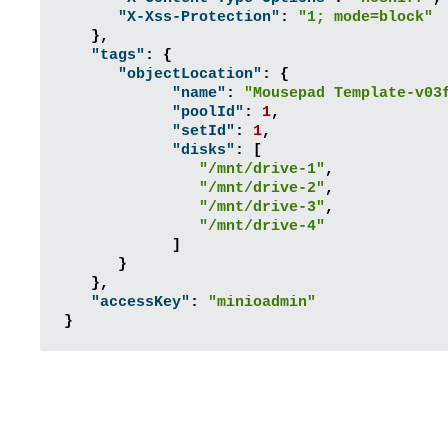
"X-Xss-Protection"
:
"1; mode=block"
},
"tags"
:
{
"objectLocation"
:
{
"name"
:
"Mousepad Template-v03
"poolId"
:
1
,
"setId"
:
1
,
"disks"
:
[
"/mnt/drive-1"
,
"/mnt/drive-2"
,
"/mnt/drive-3"
,
"/mnt/drive-4"
]
}
},
"accessKey"
:
"minioadmin"
}