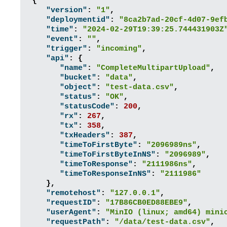
{
"version"
:
"1"
,
"deploymentid"
:
"8ca2b7ad-20cf-4d07-9ef
"time"
:
"2024-02-29T19:39:25.744431903Z
"event"
:
""
,
"trigger"
:
"incoming"
,
"api"
:
{
"name"
:
"CompleteMultipartUpload"
,
"bucket"
:
"data"
,
"object"
:
"test-data.csv"
,
"status"
:
"OK"
,
"statusCode"
:
200
,
"rx"
:
267
,
"tx"
:
358
,
"txHeaders"
:
387
,
"timeToFirstByte"
:
"2096989ns"
,
"timeToFirstByteInNS"
:
"2096989"
,
"timeToResponse"
:
"2111986ns"
,
"timeToResponseInNS"
:
"2111986"
},
"remotehost"
:
"127.0.0.1"
,
"requestID"
:
"17B86CB0ED88EBE9"
,
"userAgent"
:
"MinIO (linux; amd64) mini
"requestPath"
:
"/data/test-data.csv"
,