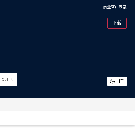
商业客户登录
下载
混合云对象存储
概述
架构
Ctrl+K
裸机
概览
架构
纠删码计算器