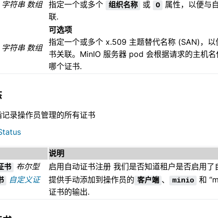
字符串 数组
指定一个或多个
或
属性，以便与自动
组织名称
O
联.
可选项
指定一个或多个 x.509 主题替代名称 (SAN)，
字符串 数组
书关联。MinIO 服务器 pod 会根据请求的主机名
哪个证书.
态
指记录操作员管理的所有证书
Status
说明
布尔型
启用自动证书注册 我们是否知道租户是否启用了
证书
自定义证
提供手动添加到操作员的
、
和 “m
书
客户端
minio
证书的输出.