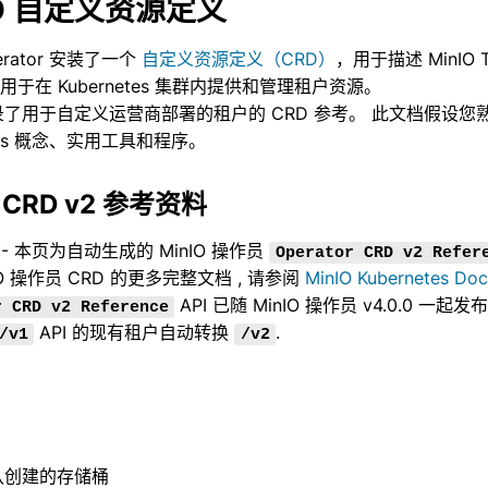
IO 自定义资源定义
监控
perator 安装了一个
自定义资源定义（CRD）
，用于描述 MinIO 
可扩展性
 用于在 Kubernetes 集群内提供和管理租户资源。
了用于自定义运营商部署的租户的 CRD 参考。 此文档假设您
亚马逊云 S3 兼容性
etes 概念、实用工具和程序。
CRD v2 参考资料
 - 本页为自动生成的 MinIO 操作员
Operator
CRD
v2
Refer
IO 操作员 CRD 的更多完整文档 , 请参阅
MinIO Kubernetes Do
API 已随 MinIO 操作员 v4.0.0 一起发
r
CRD
v2
Reference
API 的现有租户自动转换
.
/v1
/v2
认创建的存储桶