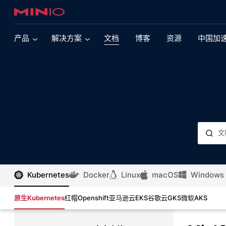
产品
解决方案
文档
博客
资源
中国加
现代数据湖
多云
现代多引擎数据湖依赖于提供大规模性能的对象存
支持Kubernetes 的 MinIO
储。了解有关此核心 MinIO 用例的更多信息。
支持VMware Tanzu 的 MinIO
AI&ML
对象存储正在推动人工智能革命。了解 MinIO 如何
支持OpenShift 的 MinIO
通过大规模性能来引领这一努力。
支持SUSE Rancher 的 MinIO
集成
浏览我们广泛的集成产品组合
Kubernetes
Docker
Linux
macOS
Windows
亚马逊云 Elastic Kubernetes 服务的 MinIO
SQL Server
微软云 Kubernetes 服务的 MinIO
原生Kubernetes
红帽Openshift
亚马逊云EKS
谷歌云GKS
微软AKS
了解如何将 SQL Server 2022 与 MinIO 配对，以
便在任何云上对数据运行查询，而无需移动数据。
谷歌 Kubernetes Engine 的 MinIO