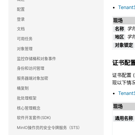
Tenant
配置
VMware
了解 MinIO 如何在从持久数据平台到 TKGI 的整个
登录
现场
产品组合中与 VMware 集成，以及我们如何支持
字
文档
名称
他们的 Kubernetes 雄心壮志。
字
地区
可用任务
对象锁定
对象管理
监控存储桶和对象事件
证书配
身份和访问管理
证书配置 (
服务器端对象加密
现以下情
桶复制
Tenant
批处理框架
现场
核心管理概念
软件开发套件(SDK)
通用名称
MinIO操作员的安全令牌服务（STS）