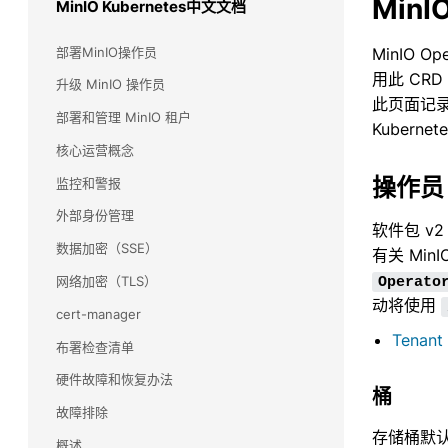
Min
MinIO Kubernetes中文文档
Commvault(康沃)
了解 Commvault 和 MinIO 如何合作，为任务关键
部署MinIO操作员
MinIO O
型备份和恢复工作负载提供大规模性能。
用此 CRD
升级 MinIO 操作员
此页面记录
snowflake(雪花)
部署和管理 MinIO 租户
Kubern
使用雪花数据云查询和分析驻留在 MinIO 上的多个
核心运营概念
数据源，包括流数据。无需移动数据，只需使用
SnowSQL 进行查询即可。
操作员 
监控和警报
外部身份管理
Splunk(斯普伦克)
软件包 v2
了解 MinIO 如何为 Splunk 智能商店提供大规模性
数据加密（SSE）
有关 Min
能
网络加密（TLS）
Operato
动将使用
Veeam
cert-manager
了解 MinIO 和 Veeam 如何合作，为各种备份用例
Tenant
布署检查清单
提高性能和可扩展性。
硬件故障和恢复办法
HDFS 迁移
桶
故障排除
利用 MinIO 的高性能 Kubernetes 原生对象存储
存储桶默
实现大数据存储基础架构的现代化和简化。
概述