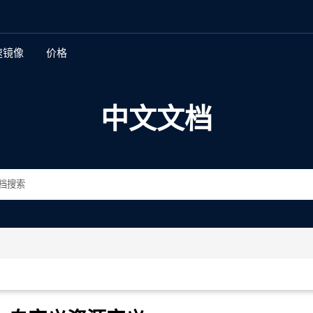
速镜像
价格
新特性
中文文档
多地复制
全球身份和访问管理
加密
存储桶和对象不变性
存储桶和对象版本控制
数据生命周期管理和分层
自动化数据管理界面