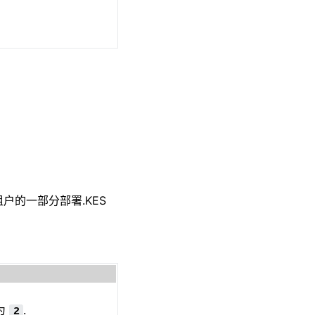
O 租户的一部分部署.KES
认为
.
2