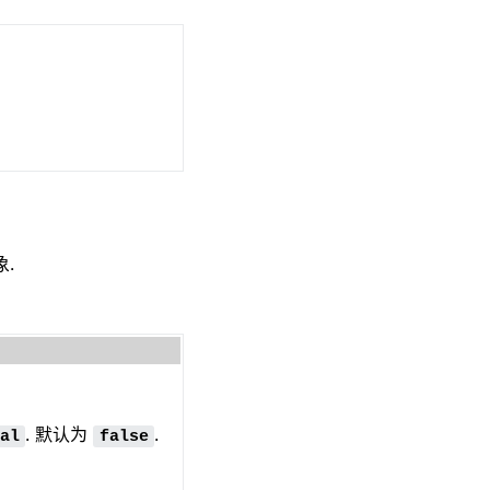
象.
. 默认为
.
al
false