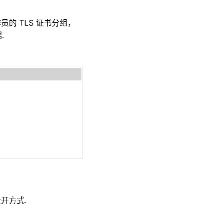
的 TLS 证书分组，
.
公开方式.