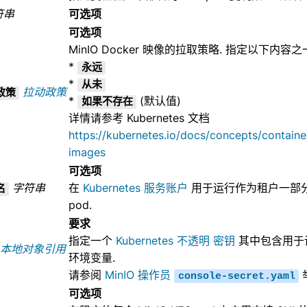
符串
可选项
可选项
MinIO Docker 映像的拉取策略. 指定以下内容之
*
永远
*
从未
拉动政策
政策
*
(默认值)
如果不存在
详情请参考 Kubernetes 文档
https://kubernetes.io/docs/concepts/contain
images
可选项
字符串
在
Kubernetes 服务账户
用于运行作为租户一部分创建
名
pod.
要求
指定一个
Kubernetes 不透明 密钥
其中包含用于设置
本地对象引用
环境变量.
请参阅
MinIO 操作员
console-secret.yaml
可选项