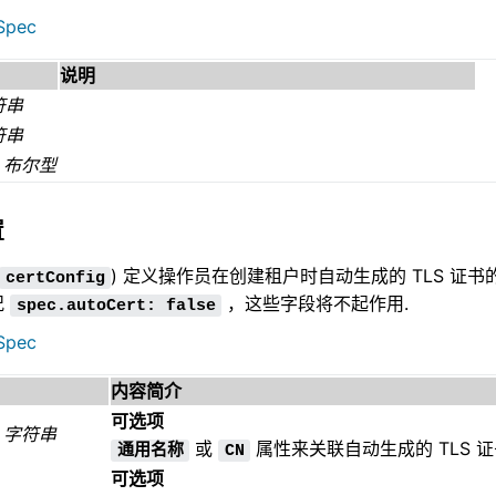
Spec
说明
符串
符串
布尔型
置
) 定义操作员在创建租户时自动生成的 TLS 证书
certConfig
况
，这些字段将不起作用.
spec.autoCert:
false
Spec
内容简介
可选项
字符串
或
属性来关联自动生成的 TLS 证
通用名称
CN
可选项