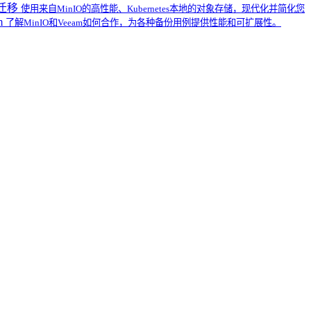
S迁移
使用来自MinIO的高性能、Kubernetes本地的对象存储，现代化并简化您
m
了解MinIO和Veeam如何合作，为各种备份用例提供性能和可扩展性。