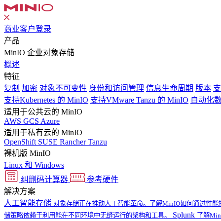
商业客户登录
产品
MinIO 企业对象存储
概述
特征
复制
加密
对象不可变性
身份和访问管理
信息生命周期
版本
支
支持Kubernetes 的 MinIO
支持VMware Tanzu 的 MinIO
自动化
适用于公共云的 MinIO
AWS
GCS
Azure
适用于私有云的 MinIO
OpenShift
SUSE Rancher
Tanzu
裸机版 MinIO
Linux 和 Windows
纠删码计算器
参考硬件
解决方案
人工智能存储
对象存储正在推动人工智能革命。了解MinIO如何通过性能
Splunk
储策略依赖于利用能在不同环境中无缝运行的架构和工具。
了解Min