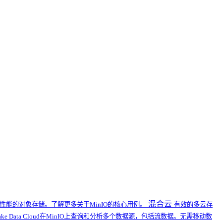
混合云
能的对象存储。了解更多关于MinIO的核心用例。
有效的多云存
flake Data Cloud在MinIO上查询和分析多个数据源，包括流数据。无需移动数