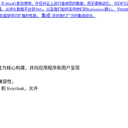
HDF
 2022 与 MinIO 配合使用，在任何云上运行查询您的数据，而无需移动它。
Veea
集成，从持久数据平台到TKG，以及我们如何支持他们的Kubernetes野心。
集成
工作负载提供可扩展的性能。
浏览我们广泛的集成组合。
nt (IAM) 兼容性为核心构建，并向应用程序和用户呈现
 兼容性，
和 Keycloak，允许