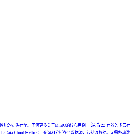
混合云
能的对象存储。了解更多关于MinIO的核心用例。
有效的多云存
flake Data Cloud在MinIO上查询和分析多个数据源，包括流数据。无需移动数