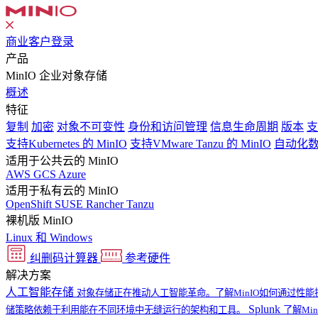
商业客户登录
产品
MinIO 企业对象存储
概述
特征
复制
加密
对象不可变性
身份和访问管理
信息生命周期
版本
支
支持Kubernetes 的 MinIO
支持VMware Tanzu 的 MinIO
自动化
适用于公共云的 MinIO
AWS
GCS
Azure
适用于私有云的 MinIO
OpenShift
SUSE Rancher
Tanzu
裸机版 MinIO
Linux 和 Windows
纠删码计算器
参考硬件
解决方案
人工智能存储
对象存储正在推动人工智能革命。了解MinIO如何通过性能
Splunk
储策略依赖于利用能在不同环境中无缝运行的架构和工具。
了解Min