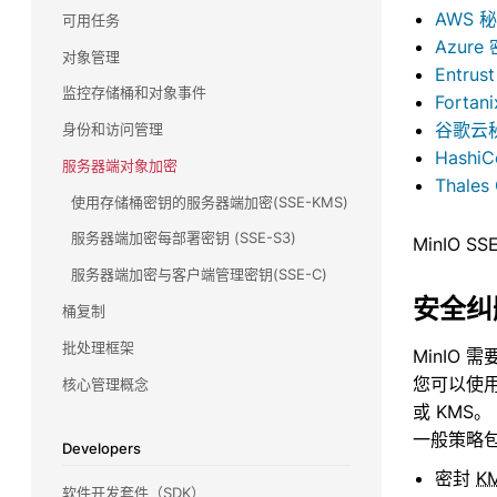
AWS 
可用任务
VMware
Azur
对象管理
了解 MinIO 如何在从持久数据平台到 TKGI 的整个
Entrust
产品组合中与 VMware 集成，以及我们如何支持
监控存储桶和对象事件
Fortan
他们的 Kubernetes 雄心壮志。
谷歌云
身份和访问管理
HashiC
服务器端对象加密
Thales
使用存储桶密钥的服务器端加密(SSE-KMS)
服务器端加密每部署密钥 (SSE-S3)
MinIO 
服务器端加密与客户端管理密钥(SSE-C)
安全纠
桶复制
批处理框架
MinIO 
您可以使用
核心管理概念
或 KMS。
一般策略
Developers
密封
K
软件开发套件（SDK）