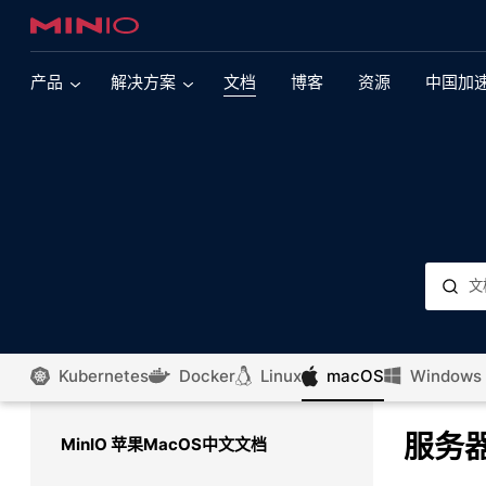
产品
解决方案
文档
博客
资源
中国加
现代数据湖
多云
现代多引擎数据湖依赖于提供大规模性能的对象存
支持Kubernetes 的 MinIO
储。了解有关此核心 MinIO 用例的更多信息。
支持VMware Tanzu 的 MinIO
AI&ML
对象存储正在推动人工智能革命。了解 MinIO 如何
支持OpenShift 的 MinIO
通过大规模性能来引领这一努力。
支持SUSE Rancher 的 MinIO
集成
浏览我们广泛的集成产品组合
Kubernetes
Docker
Linux
macOS
Windows
亚马逊云 Elastic Kubernetes 服务的 MinIO
SQL Server
微软云 Kubernetes 服务的 MinIO
服务
MinIO 苹果MacOS中文文档
了解如何将 SQL Server 2022 与 MinIO 配对，以
便在任何云上对数据运行查询，而无需移动数据。
谷歌 Kubernetes Engine 的 MinIO