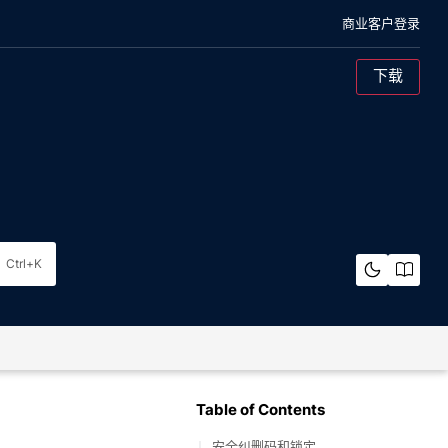
商业客户登录
下载
混合云对象存储
概述
架构
Ctrl+K
裸机
概览
架构
纠删码计算器
Table of Contents
安全纠删码和锁定