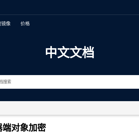
速镜像
价格
新特性
中文文档
多地复制
全球身份和访问管理
加密
存储桶和对象不变性
存储桶和对象版本控制
数据生命周期管理和分层
器端对象加密
自动化数据管理界面