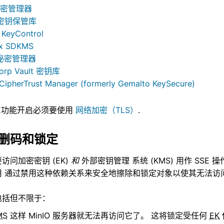
秘密管理器
e 密钥保管库
 KeyControl
ix SDKMS
秘密管理器
orp Vault 密钥库
 CipherTrust Manager (formerly Gemalto KeySecure)
SSE功能开启必须要使用
网络加密（TLS）
.
删码和锁定
需要访问加密密钥 (EK)
和
外部密钥管理 系统 (KMS) 用作 SSE
 通过禁用这种依赖关系来安全地擦除和锁定对象以使其无法访问
包括但不限于：
MS
这样 MinIO 服务器就无法再访问它了。 这将锁定受任何
EK