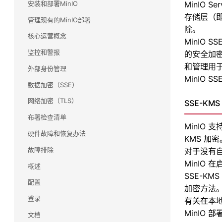
安装和部署MinIO
MinIO 
Commvault(康沃)
存储层（
管理现有的MinIO部署
了解 Commvault 和 MinIO 如何合作，为任务关键
除。
型备份和恢复工作负载提供大规模性能。
核心运营概念
MinIO S
监控和警报
的安全加密
snowflake(雪花)
和管理用于 
使用雪花数据云查询和分析驻留在 MinIO 上的多个
外部身份管理
MinIO SS
数据源，包括流数据。无需移动数据，只需使用
数据加密（SSE）
SnowSQL 进行查询即可。
网络加密（TLS）
SSE-KMS
Splunk(斯普伦克)
布署检查清单
了解 MinIO 如何为 Splunk 智能商店提供大规模性
MinIO
能
硬件故障和恢复办法
KMS 加
故障排除
对于没有自
Veeam
MinIO
了解 MinIO 和 Veeam 如何合作，为各种备份用例
概述
提高性能和可扩展性。
SSE-K
配置
加密方法
HDFS 迁移
登录
有关在本地
利用 MinIO 的高性能 Kubernetes 原生对象存储
MinIO
文档
实现大数据存储基础架构的现代化和简化。