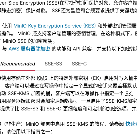
Server-Side Encryption (SSE)在写操作期间保护对象，
监控
即静态加密）保护对象。 SSE还为监管和合规要求提供了关键功
可扩展性
SE 使用
MinIO Key Encryption Service (KES)
和外部密钥管理服务
操作。 MinIO 还支持客户端管理的密钥管理，在这种模式下
亚马逊云 S3 兼容性
MinIO SSE 的加密密钥。
E 与
AWS 服务器端加密
的功能和 API 兼容，并支持以下加密策
Recommended
SSE-S3
SSE-C
 支持使用存储在外部
KMS
上的特定外部密钥（EK）启用对写入桶中所
密。 客户端可以通过在写操作中指定一个显式的密钥来覆盖桶默
动 SSE-KMS 加密的桶，客户端可以在写操作中指定一个
EK
。
 在启用服务器端加密时会加密后端数据。 一旦启用了SSE-KMS
MS 提供了比 SSE-S3 和 SSE-C 更细粒度和可定制的加密选
。
（非生产）MinIO 部署中启用 SSE-KMS 的教程，请参阅
快速
 部署，请使用以下指南之一：