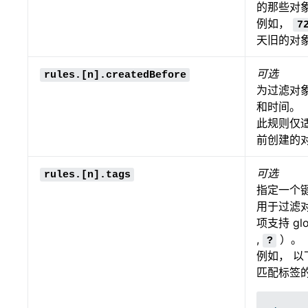
的那些对
例如，
7
天旧的对
可选
rules.[n].createdBefore
为过滤对
和时间。
此规则仅
前创建的
可选
rules.[n].tags
指定一个
用于过滤
项支持 g
,
）。
?
例如， 
匹配标签