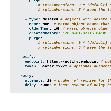
purge
:
# retainVersions: 0 # (default) 
# retainVersions: 5 # keep the l
-
type
:
deleted
# objects with delete 
name
:
NAME
# match object names that
olderThan
:
10h
# match objects older
createdBefore
:
"2006-01-02T15:04:05.
purge
:
# retainVersions: 0 # (default) 
# retainVersions: 5 # keep the l
notify
:
endpoint
:
https://notify.endpoint
# no
token
:
Bearer xxxxx
# optional authent
retry
:
attempts
:
10
# number of retries for t
delay
:
500ms
# least amount of delay b