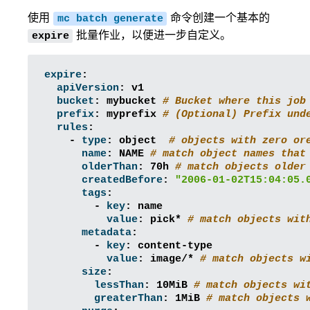
使用
命令创建一个基本的
mc
batch
generate
批量作业，以便进一步自定义。
expire
expire
:
apiVersion
:
v1
bucket
:
mybucket
# Bucket where this job
prefix
:
myprefix
# (Optional) Prefix und
rules
:
-
type
:
object
# objects with zero or
name
:
NAME
# match object names that
olderThan
:
70h
# match objects older
createdBefore
:
"2006-01-02T15:04:05.
tags
:
-
key
:
name
value
:
pick*
# match objects wit
metadata
:
-
key
:
content-type
value
:
image/*
# match objects w
size
:
lessThan
:
10MiB
# match objects wi
greaterThan
:
1MiB
# match objects 