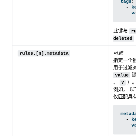
tags
:
-
k
v
此键与
r
deleted
可选
rules.[n].metadata
指定一个
用于过滤
键
value
、
）
?
例如， 
仅匹配具
metad
-
k
v