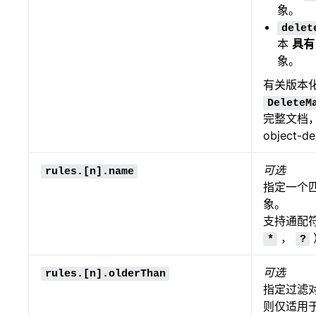
象。
delet
本
具有
象。
有关版本
DeleteM
完整文档
object-de
可选
rules.[n].name
指定一个
象。
支持通配
，
*
?
可选
rules.[n].olderThan
指定过滤
则仅适用