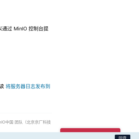
。
以通过 MinIO 控制台提
阅读
将服务器日志发布到
nIO中国
团队（北京京厂科技
商业支持购买咨询
同意