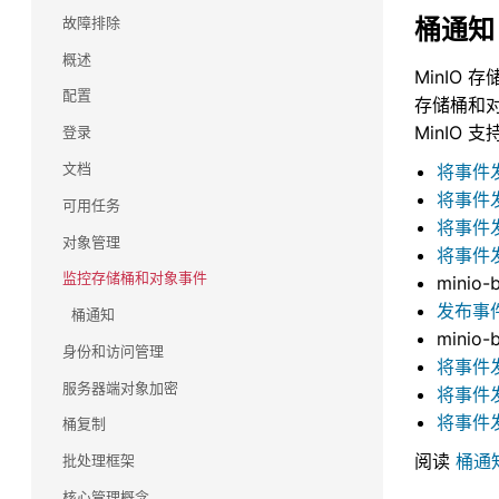
故障排除
桶通知
Commvault(康沃)
了解 Commvault 和 MinIO 如何合作，为任务关键
概述
MinIO
型备份和恢复工作负载提供大规模性能。
配置
存储桶和对
snowflake(雪花)
MinIO
登录
使用雪花数据云查询和分析驻留在 MinIO 上的多个
文档
将事件发布
数据源，包括流数据。无需移动数据，只需使用
将事件
SnowSQL 进行查询即可。
可用任务
将事件发
Splunk(斯普伦克)
对象管理
将事件
了解 MinIO 如何为 Splunk 智能商店提供大规模性
监控存储桶和对象事件
minio-b
能
发布事件
桶通知
minio-b
Veeam
身份和访问管理
将事件发
了解 MinIO 和 Veeam 如何合作，为各种备份用例
服务器端对象加密
提高性能和可扩展性。
将事件发
将事件发
桶复制
HDFS 迁移
阅读
桶通
批处理框架
利用 MinIO 的高性能 Kubernetes 原生对象存储
实现大数据存储基础架构的现代化和简化。
核心管理概念