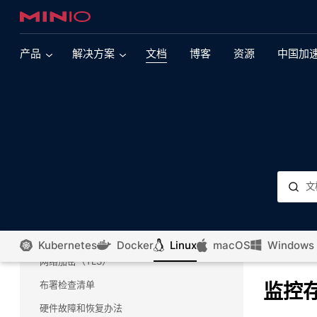
产品
解决方案
文档
博客
资源
中国加
MinIO Linux中文文档
现代数据湖
多云
现代多引擎数据湖依赖于提供大规模性能的对象存
安装和部署MinIO
支持Kubernetes 的 MinIO
储。了解有关此核心 MinIO 用例的更多信息。
管理现有的MinIO部署
支持VMware Tanzu 的 MinIO
AI&ML
核心运营概念
对象存储正在推动人工智能革命。了解 MinIO 如何
支持OpenShift 的 MinIO
监控和警报
通过大规模性能来引领这一努力。
支持SUSE Rancher 的 MinIO
外部身份管理
集成
数据加密（SSE）
浏览我们广泛的集成产品组合
Kubernetes
Docker
Linux
macOS
Windows
亚马逊云 Elastic Kubernetes 服务的 MinIO
网络加密（TLS）
SQL Server
微软云 Kubernetes 服务的 MinIO
布署检查清单
监控
了解如何将 SQL Server 2022 与 MinIO 配对，以
便在任何云上对数据运行查询，而无需移动数据。
谷歌 Kubernetes Engine 的 MinIO
硬件故障和恢复办法