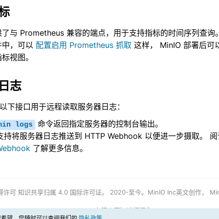
标
提供了与 Prometheus 兼容的端点，用于支持指标的时间序列查询
件中，可以
配置启用 Prometheus 抓取
这样， MinIO 部署后可
指标视图。
日志
提供以下接口用于远程读取服务器日志：
命令返回指定服务器的控制台输出。
min
logs
O 支持将服务器日志推送到 HTTP Webhook 以便进一步摄取。 
Webhook
了解更多信息。
得许可
知识共享归属 4.0 国际许可证。
2020-至今。MinIO Inc英文创作，
Mi
有限公司）进行汉化
果您希望，您随时可以查阅我们的
隐私政策。
.