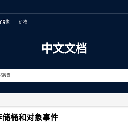
速镜像
价格
新特性
中文文档
多地复制
全球身份和访问管理
加密
存储桶和对象不变性
存储桶和对象版本控制
数据生命周期管理和分层
存储桶和对象事件
自动化数据管理界面