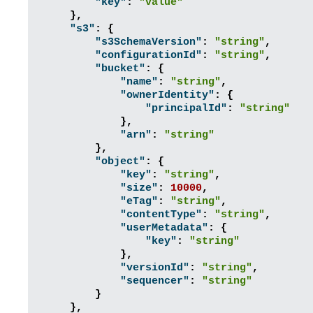
"key"
:
"value"
},
"s3"
:
{
"s3SchemaVersion"
:
"string"
,
"configurationId"
:
"string"
,
"bucket"
:
{
"name"
:
"string"
,
"ownerIdentity"
:
{
"principalId"
:
"string"
},
"arn"
:
"string"
},
"object"
:
{
"key"
:
"string"
,
"size"
:
10000
,
"eTag"
:
"string"
,
"contentType"
:
"string"
,
"userMetadata"
:
{
"key"
:
"string"
},
"versionId"
:
"string"
,
"sequencer"
:
"string"
}
},