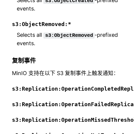
Selects all
-prefixed
s3:ObjectCreated
events.
s3:ObjectRemoved:*
Selects all
-prefixed
s3:ObjectRemoved
events.
复制事件
MinIO 支持在以下 S3 复制事件上触发通知：
s3:Replication:OperationCompletedRepl
s3:Replication:OperationFailedReplica
s3:Replication:OperationMissedThresho