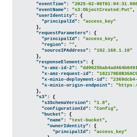
"eventTime"
:
"2025-02-06T01:04:31.99
"eventName"
:
"s3:ObjectCreated:Put"
,
"userIdentity"
:
{
"principalId"
:
"access_key"
},
"requestParameters"
:
{
"principalId"
:
"access_key"
,
"region"
:
""
,
"sourceIPAddress"
:
"192.168.1.10"
},
"responseElements"
:
{
"x-amz-id-2"
:
"dd9025bab4ad464b049
"x-amz-request-id"
:
"182178E8B36AC
"x-minio-deployment-id"
:
"2369dcb4
"x-minio-origin-endpoint"
:
"https:
},
"s3"
:
{
"s3SchemaVersion"
:
"1.0"
,
"configurationId"
:
"Config"
,
"bucket"
:
{
"name"
:
"test-bucket"
,
"ownerIdentity"
:
{
"principalId"
:
"access_key"