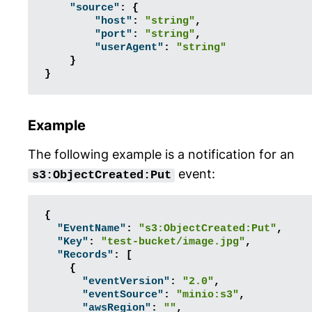
"source"
:
{
"host"
:
"string"
,
"port"
:
"string"
,
"userAgent"
:
"string"
}
}
Example
The following example is a notification for an
event:
s3:ObjectCreated:Put
{
"EventName"
:
"s3:ObjectCreated:Put"
,
"Key"
:
"test-bucket/image.jpg"
,
"Records"
:
[
{
"eventVersion"
:
"2.0"
,
"eventSource"
:
"minio:s3"
,
"awsRegion"
:
""
,