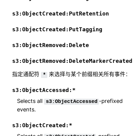
s3:ObjectCreated:PutRetention
s3:ObjectCreated:PutTagging
s3:ObjectRemoved:Delete
s3:ObjectRemoved:DeleteMarkerCreated
指定通配符
来选择与某个前缀相关所有事件：
*
s3:ObjectAccessed:*
Selects all
-prefixed
s3:ObjectAccessed
events.
s3:ObjectCreated:*