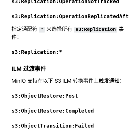
s3:Replication:OperationNotTracked
s3:Replication:OperationReplicatedAft
指定通配符
来选择所有
事
*
s3:Replication
件：
s3:Replication:*
ILM 过渡事件
MinIO 支持在以下 S3 ILM 转换事件上触发通知：
s3:ObjectRestore:Post
s3:ObjectRestore:Completed
s3:ObjectTransition:Failed