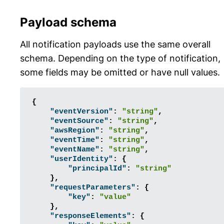
Payload schema
All notification payloads use the same overall
schema. Depending on the type of notification,
some fields may be omitted or have null values.
{
"eventVersion"
:
"string"
,
"eventSource"
:
"string"
,
"awsRegion"
:
"string"
,
"eventTime"
:
"string"
,
"eventName"
:
"string"
,
"userIdentity"
:
{
"principalId"
:
"string"
},
"requestParameters"
:
{
"key"
:
"value"
},
"responseElements"
:
{