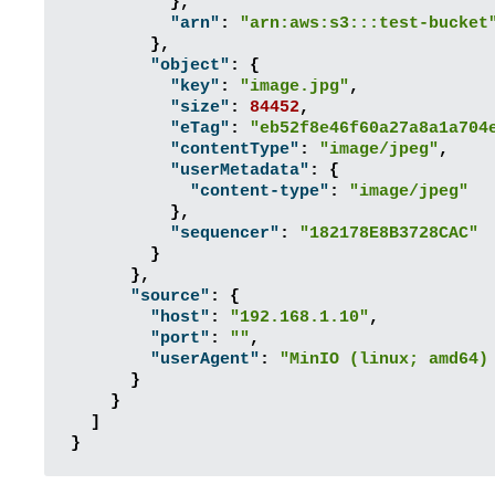
},
"arn"
:
"arn:aws:s3:::test-bucket
},
"object"
:
{
"key"
:
"image.jpg"
,
"size"
:
84452
,
"eTag"
:
"eb52f8e46f60a27a8a1a704
"contentType"
:
"image/jpeg"
,
"userMetadata"
:
{
"content-type"
:
"image/jpeg"
},
"sequencer"
:
"182178E8B3728CAC"
}
},
"source"
:
{
"host"
:
"192.168.1.10"
,
"port"
:
""
,
"userAgent"
:
"MinIO (linux; amd64)
}
}
]
}