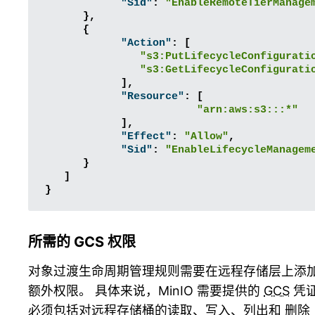
"Sid"
:
"EnableRemoteTierManage
},
{
"Action"
:
[
"s3:PutLifecycleConfigurati
"s3:GetLifecycleConfigurati
],
"Resource"
:
[
"arn:aws:s3:::*"
],
"Effect"
:
"Allow"
,
"Sid"
:
"EnableLifecycleManagem
}
]
}
所需的 GCS 权限
对象过渡生命周期管理规则需要在远程存储层上添
额外权限。 具体来说，MinIO 需要提供的
GCS
凭
必须包括对远程存储桶的读取、写入、列出和 删除