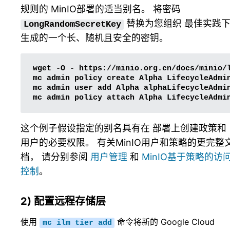
规则的 MinIO部署的适当别名。 将密码
替换为您组织 最佳实践
LongRandomSecretKey
生成的一个长、随机且安全的密钥。
wget
-O
-
https://minio.org.cn/docs/minio/
mc
admin
policy
create
Alpha
LifecycleAdmi
mc
admin
user
add
Alpha
alphaLifecycleAdmi
mc
admin
policy
attach
Alpha
LifecycleAdmi
这个例子假设指定的别名具有在 部署上创建政策和
用户的必要权限。 有关MinIO用户和策略的更完整
档， 请分别参阅
用户管理
和
MinIO基于策略的访
控制
。
2) 配置远程存储层
使用
命令将新的 Google Cloud
mc
ilm
tier
add