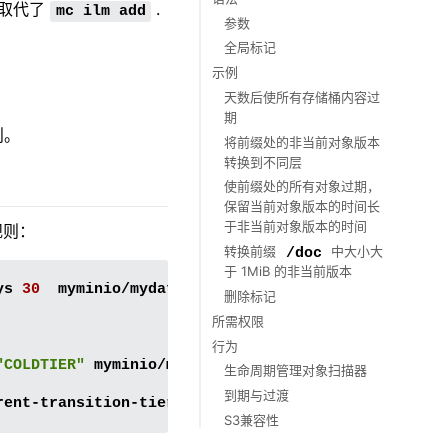
取代了
.
参考硬件
mc
ilm
add
参数
全局标记
示例
天数后使所有存储桶内容过
期
则。
将前缀处的非当前对象版本
转换到不同层
使前缀处的所有对象过期，
保留当前对象版本的时间长
于非当前对象版本的时间
规则：
转换前缀
中大小大
/doc
于 1MiB 的非当前版本
ys
30
myminio/mydata

删除标记
所需权限
行为
"COLDTIER"
myminio/mydata

生命周期管理对象扫描器
到期与过渡
rent-transition-tier
"COLDTIER"
S3兼容性