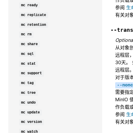
作负载
mc
ready
参阅
生
有关对
mc
replicate
mc
retention
--tran
mc
rm
Optiona
mc
share
从对象创
远程层
mc
sql
30天。
mc
stat
远程层
mc
support
对于版
mc
tag
--nonc
需要指
mc
tree
MinIO
mc
undo
作负载
mc
update
参阅
生
有关对
mc
version
mc
watch