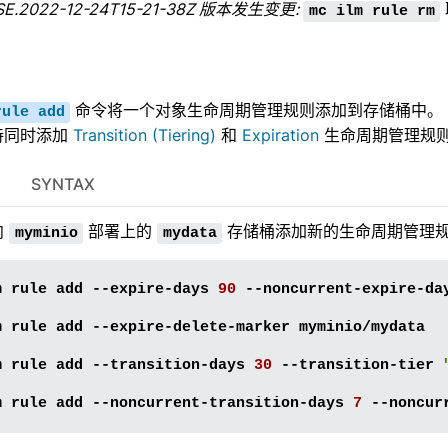
SE.2022-12-24T15-21-38Z 版本发生变更:
mc
ilm
rule
rm
监控
可扩展性
命令将一个对象生命周期管理规则添加到存储桶中。
rule
add
亚马逊云 S3 兼容性
持同时添加
Transition (Tiering)
和
Expiration
生命周期管理规
SYNTAX
向
部署上的
存储桶添加新的生命周期管理
myminio
mydata
m
rule
add
--expire-days
90
--noncurrent-expire-da
m
rule
add
--expire-delete-marker
myminio/mydata

m
rule
add
--transition-days
30
--transition-tier
m
rule
add
--noncurrent-transition-days
7
--noncur