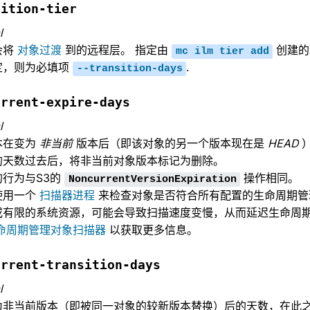
sition-tier
l
 会将
对象过渡
到的远程层。 指定由
创建的
mc
ilm
tier
add
定，则为必填项
.
--transition-days
urrent-expire-days
l
本在变为
非当前
版本后（即该对象的另一个版本现在是
HEAD
）
的天数过去后，将非当前对象版本标记为删除。
的行为与S3的
操作相同。
NoncurrentVersionExpiration
 使用一个
扫描器进程
来检查对象是否符合所有配置的生命周期管理规
或有限的系统资源，可能会导致扫描速度变慢，从而延迟生命周期
命周期管理对象扫描器
以获取更多信息。
urrent-transition-days
l
为非当前版本（即被同一对象的较新版本替换）后的天数，在此之后