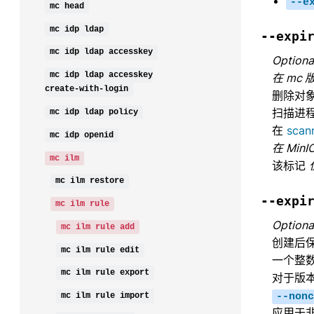
--e
mc
head
mc
idp
ldap
--expi
mc
idp
ldap
accesskey
Optiona
mc
idp
ldap
accesskey
在 mc 
create-with-login
删除对
扫描进
mc
idp
ldap
policy
在
scan
mc
idp
openid
在 Min
mc
ilm
该标记
mc
ilm
restore
--expi
mc
ilm
rule
Optiona
mc
ilm
rule
add
创建后保
mc
ilm
rule
edit
一个整
mc
ilm
rule
export
对于版
--nonc
mc
ilm
rule
import
应用于