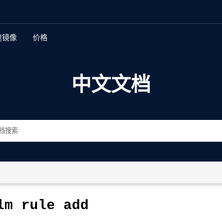
速镜像
价格
新特性
中文文档
多地复制
全球身份和访问管理
加密
存储桶和对象不变性
存储桶和对象版本控制
数据生命周期管理和分层
lm
rule
add
自动化数据管理界面