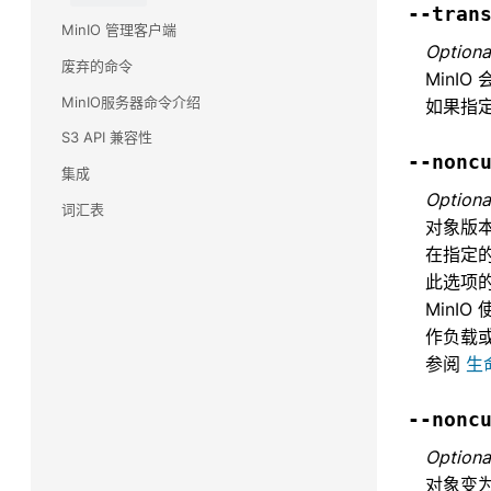
--tran
MinIO 管理客户端
Optiona
废弃的命令
MinIO
MinIO服务器命令介绍
如果指
S3 API 兼容性
--nonc
集成
Optiona
词汇表
对象版
在指定
此选项
MinIO
作负载
参阅
生
--nonc
Optiona
对象变