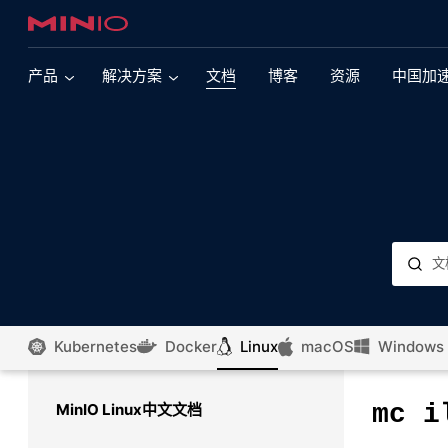
产品
解决方案
文档
博客
资源
中国加
现代数据湖
多云
现代多引擎数据湖依赖于提供大规模性能的对象存
支持Kubernetes 的 MinIO
储。了解有关此核心 MinIO 用例的更多信息。
支持VMware Tanzu 的 MinIO
AI&ML
对象存储正在推动人工智能革命。了解 MinIO 如何
支持OpenShift 的 MinIO
通过大规模性能来引领这一努力。
支持SUSE Rancher 的 MinIO
集成
浏览我们广泛的集成产品组合
Kubernetes
Docker
Linux
macOS
Windows
亚马逊云 Elastic Kubernetes 服务的 MinIO
SQL Server
微软云 Kubernetes 服务的 MinIO
mc
i
MinIO Linux中文文档
了解如何将 SQL Server 2022 与 MinIO 配对，以
便在任何云上对数据运行查询，而无需移动数据。
谷歌 Kubernetes Engine 的 MinIO