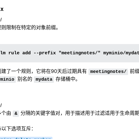
ix
l
规则限制在特定的对象前缀。
创建了一个规则，它将在90天后过期具有
前缀
meetingnotes/
别名的
存储桶中。
yminio
mydata
l
多个由
分隔的关键字值对，用于描述用于过滤适用于生命周
&
与以下选项互斥：