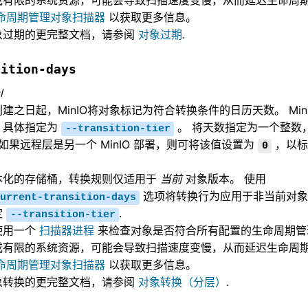
或有限的系统资源，可能会导致扫描速度变慢，从而延迟生命周期
命周期管理对象扫描器
以获取更多信息。
象过期的更完整文档，请参阅
对象过期
.
sition-days
l
建之日起，MinIO将对象标记为符合转换条件的日历天数。 Min
，具体指定为
。 将天数指定为一个整数
--transition-tier
 如果远程层是另一个 MinIO 部署，则可将该值设置为
，以标
0
。
本化的存储桶，转换规则仅适用于
当前
对象版本。 使用
选项将转换行为应用于非当前对象
urrent-transition-days
定
.
--transition-tier
 使用一个
扫描器进程
来检查对象是否符合所有配置的生命周期管理规
或有限的系统资源，可能会导致扫描速度变慢，从而延迟生命周期
命周期管理对象扫描器
以获取更多信息。
象转换的更完整文档，请参阅
对象转换（分层）
.