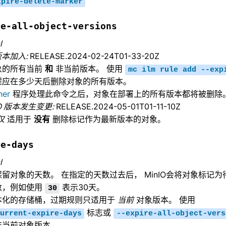
xpire-delete-marker
re-all-object-versions
l
版本加入:
RELEASE.2024-02-24T01-33-20Z
象的所有当前
和
非当前版本。 使用
mc
ilm
rule
add
--exp
程应在多少天后删除对象的所有版本。
ner
程序处理此命令之后，对象在部署上的所有版本都将被删除
IO 版本发生变更:
RELEASE.2024-05-01T01-11-10Z
仅
适用于
没有
删除标记作为最新版本的对象。
re-days
l
留对象的天数。 在指定的天数过去后， MinIO会将对象标记为
数，例如使用
表示30天。
30
本化的存储桶，过期规则只适用于
当前
对象版本。 使用
标志或
urrent-expire-days
--expire-all-object-vers
非当前对象版本。