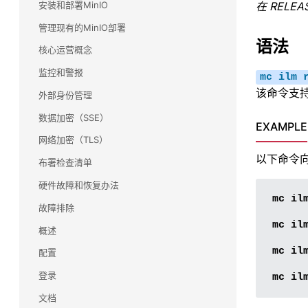
安装和部署MinIO
在 RELEA
Commvault(康沃)
管理现有的MinIO部署
了解 Commvault 和 MinIO 如何合作，为任务关键
语法
型备份和恢复工作负载提供大规模性能。
核心运营概念
监控和警报
snowflake(雪花)
mc
ilm
该命令支
使用雪花数据云查询和分析驻留在 MinIO 上的多个
外部身份管理
数据源，包括流数据。无需移动数据，只需使用
数据加密（SSE）
SnowSQL 进行查询即可。
EXAMPLE
网络加密（TLS）
Splunk(斯普伦克)
以下命令
布署检查清单
了解 MinIO 如何为 Splunk 智能商店提供大规模性
能
硬件故障和恢复办法
mc
il
故障排除
Veeam
mc
il
了解 MinIO 和 Veeam 如何合作，为各种备份用例
概述
提高性能和可扩展性。
mc
il
配置
HDFS 迁移
登录
mc
il
利用 MinIO 的高性能 Kubernetes 原生对象存储
文档
实现大数据存储基础架构的现代化和简化。