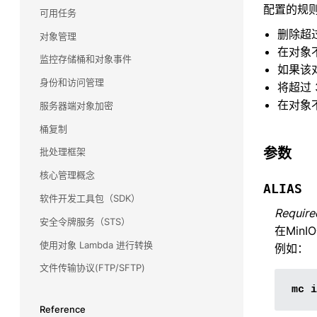
配置的规
可用任务
VMware
删除超
对象管理
了解 MinIO 如何在从持久数据平台到 TKGI 的整个
在对象
产品组合中与 VMware 集成，以及我们如何支持
监控存储桶和对象事件
如果该
他们的 Kubernetes 雄心壮志。
身份和访问管理
将超过 
在对象
服务器端对象加密
桶复制
参数
批处理框架
核心管理概念
ALIAS
软件开发工具包（SDK）
Require
安全令牌服务（STS）
在Min
使用对象 Lambda 进行转换
例如：
文件传输协议(FTP/SFTP)
Reference