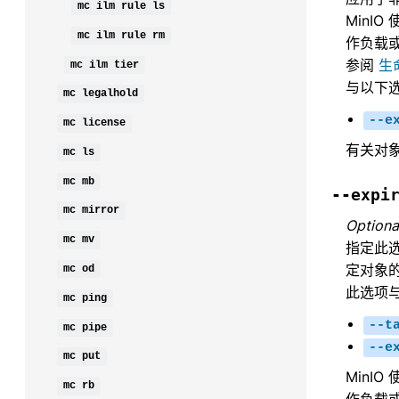
mc
ilm
rule
ls
MinIO
mc
ilm
rule
rm
作负载
参阅
生
mc
ilm
tier
与以下
mc
legalhold
--e
mc
license
有关对
mc
ls
mc
mb
--expi
mc
mirror
Optiona
mc
mv
指定此选
定对象
mc
od
此选项
mc
ping
--t
mc
pipe
--e
mc
put
MinIO
mc
rb