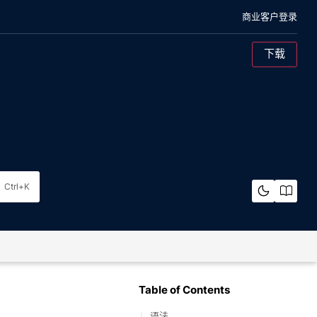
商业客户登录
下载
混合云对象存储
概述
架构
Ctrl+K
裸机
概览
架构
纠删码计算器
Table of Contents
语法