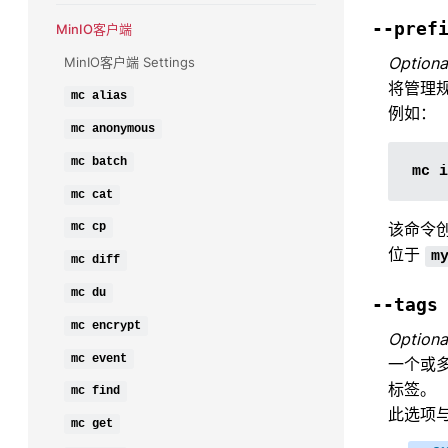
--pref
MinIO客户端
Optiona
MinIO客户端 Settings
将管理
mc
alias
例如：
mc
anonymous
mc
batch
mc
cat
该命令
mc
cp
位于
m
mc
diff
mc
du
--tags
mc
encrypt
Optiona
mc
event
一个或
标签。
mc
find
此选项
mc
get