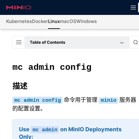
Kubernetes
Docker
Linux
macOS
Windows
Table of Contents
mc
admin
config
描述
命令用于管理
服务器
mc
admin
config
minio
的配置设置。
Use
on MinIO Deployments
mc
admin
Only