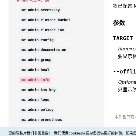
将已配置 M
mc
admin
accesskey
mc
admin
cluster
bucket
参数
mc
admin
cluster
iam
TARGET
mc
admin
config
Require
mc
admin
decommission
要显示
mc
admin
group
mc
admin
heal
--offl
mc
admin
info
Optiona
只显示
mc
admin
kms
key
mc
admin
logs
mc
admin
policy
本作品已获
mc
admin
prometheus
mc
admin
rebalance
您的隐私对我们非常重要：
我们使用cookies以便为您提供更好的体验。如