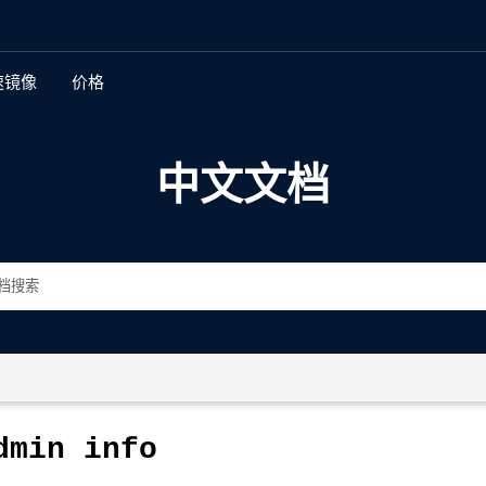
速镜像
价格
新特性
中文文档
多地复制
全球身份和访问管理
加密
存储桶和对象不变性
存储桶和对象版本控制
数据生命周期管理和分层
dmin
info
自动化数据管理界面