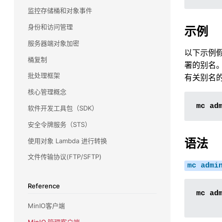
监控存储桶和对象事件
VMware
身份和访问管理
示例
了解 MinIO 如何在从持久数据平台到 TKGI 的整个
产品组合中与 VMware 集成，以及我们如何支持
服务器端对象加密
他们的 Kubernetes 雄心壮志。
以下示例
桶复制
署的别名
批处理框架
有关别名
核心管理概念
mc
ad
软件开发工具包（SDK）
安全令牌服务（STS）
语法
使用对象 Lambda 进行转换
文件传输协议(FTP/SFTP)
mc
admi
Reference
mc
ad
MinIO客户端
MinIO 管理客户端