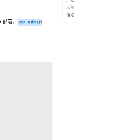
参考硬件
示例
语法
O 部署，
mc
admin