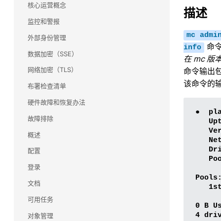
核心运营概念
描述
Commvault(康沃)
监控和警报
了解 Commvault 和 MinIO 如何合作，为任务关键
型备份和恢复工作负载提供大规模性能。
mc
admi
外部身份管理
命令
info
数据加密（SSE）
snowflake(雪花)
在 mc 版
使用雪花数据云查询和分析驻留在 MinIO 上的多个
网络加密（TLS）
命令输出
数据源，包括流数据。无需移动数据，只需使用
该命令的
布署检查清单
SnowSQL 进行查询即可。
硬件故障和恢复办法
Splunk(斯普伦克)
●  pla
故障排除
了解 MinIO 如何为 Splunk 智能商店提供大规模性
   Upt
能
   Ve
概述
   Net
   Dri
Veeam
配置
   Poo
了解 MinIO 和 Veeam 如何合作，为各种备份用例
登录
提高性能和可扩展性。
Pools:
文档
   1s
HDFS 迁移
可用任务
0 B U
利用 MinIO 的高性能 Kubernetes 原生对象存储
对象管理
实现大数据存储基础架构的现代化和简化。