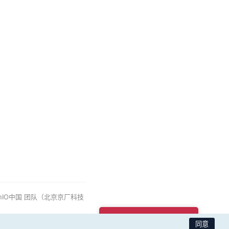
nIO中国
团队（北京京厂科技
商业支持购买咨询
同意