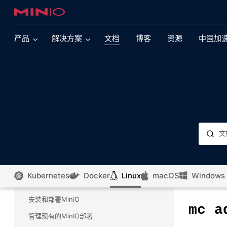
产品
解决方案
文档
博客
资源
中国加
现代数据湖
多云
现代多引擎数据湖依赖于提供大规模性能的对象存
支持Kubernetes 的 MinIO
储。了解有关此核心 MinIO 用例的更多信息。
支持VMware Tanzu 的 MinIO
AI&ML
对象存储正在推动人工智能革命。了解 MinIO 如何
支持OpenShift 的 MinIO
通过大规模性能来引领这一努力。
支持SUSE Rancher 的 MinIO
集成
浏览我们广泛的集成产品组合
Kubernetes
Docker
Linux
macOS
Windows
MinIO Linux中文文档
亚马逊云 Elastic Kubernetes 服务的 MinIO
SQL Server
微软云 Kubernetes 服务的 MinIO
安装和部署MinIO
mc
a
了解如何将 SQL Server 2022 与 MinIO 配对，以
管理现有的MinIO部署
便在任何云上对数据运行查询，而无需移动数据。
谷歌 Kubernetes Engine 的 MinIO