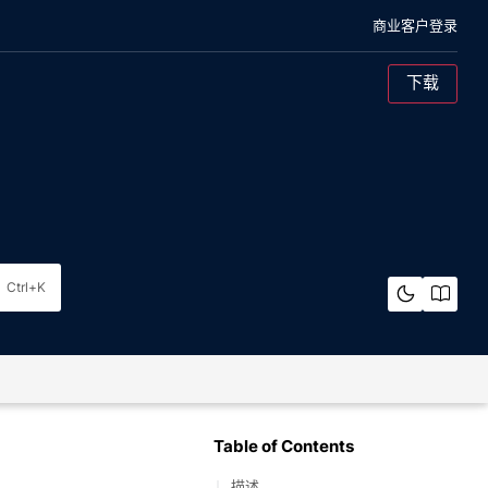
商业客户登录
下载
混合云对象存储
概述
架构
Ctrl+K
裸机
概览
架构
纠删码计算器
Table of Contents
描述