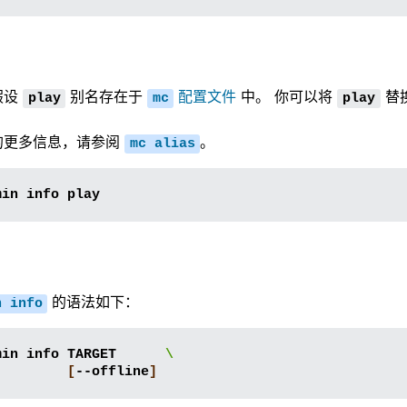
假设
别名存在于
配置文件
中。 你可以将
替换
play
mc
play
。
的更多信息，请参阅
。
mc
alias
min
info
的语法如下：
n
info
min
info
TARGET
\
[
--offline
]