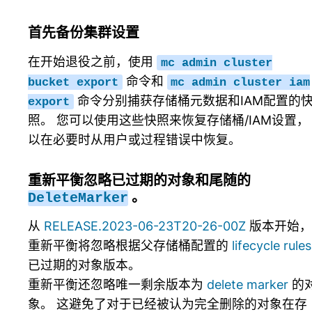
首先备份集群设置
在开始退役之前，使用
mc
admin
cluster
命令和
bucket
export
mc
admin
cluster
iam
命令分别捕获存储桶元数据和IAM配置的
export
照。 您可以使用这些快照来恢复存储桶/IAM设置，
以在必要时从用户或过程错误中恢复。
重新平衡忽略已过期的对象和尾随的
。
DeleteMarker
从
RELEASE.2023-06-23T20-26-00Z
版本开始，
重新平衡将忽略根据父存储桶配置的
lifecycle rules
已过期的对象版本。
重新平衡还忽略唯一剩余版本为
delete marker
的
象。 这避免了对于已经被认为完全删除的对象在存