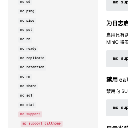
mc
su
mc
od
mc
ping
mc
pipe
为日志
mc
put
启用具有
mc
rb
MinIO 
mc
ready
mc
replicate
mc
su
mc
retention
mc
rm
禁用
ca
mc
share
禁用向 SU
mc
sql
mc
stat
mc
su
mc
support
mc
support
callhome