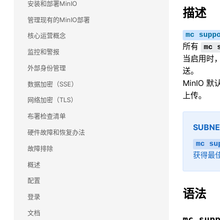
安装和部署MinIO
描述
Commvault(康沃)
管理现有的MinIO部署
了解 Commvault 和 MinIO 如何合作，为任务关键
型备份和恢复工作负载提供大规模性能。
mc
supp
核心运营概念
所有
mc
监控和警报
snowflake(雪花)
当启用时，
使用雪花数据云查询和分析驻留在 MinIO 上的多个
外部身份管理
送。
数据源，包括流数据。无需移动数据，只需使用
MinIO
数据加密（SSE）
SnowSQL 进行查询即可。
上传。
网络加密（TLS）
Splunk(斯普伦克)
布署检查清单
了解 MinIO 如何为 Splunk 智能商店提供大规模性
SUBNET
能
硬件故障和恢复办法
mc
su
故障排除
Veeam
获得最佳
了解 MinIO 和 Veeam 如何合作，为各种备份用例
概述
提高性能和可扩展性。
配置
语法
HDFS 迁移
登录
利用 MinIO 的高性能 Kubernetes 原生对象存储
文档
实现大数据存储基础架构的现代化和简化。
mc
sup