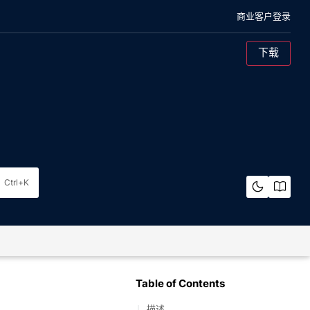
商业客户登录
下载
混合云对象存储
概述
架构
Ctrl+K
裸机
概览
架构
纠删码计算器
Table of Contents
描述