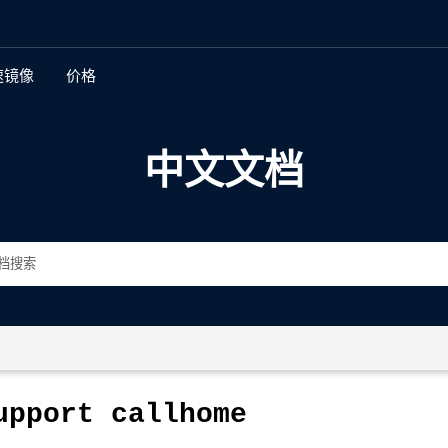
速镜像
价格
新特性
中文文档
多地复制
全球身份和访问管理
加密
存储桶和对象不变性
存储桶和对象版本控制
数据生命周期管理和分层
upport
callhome
自动化数据管理界面