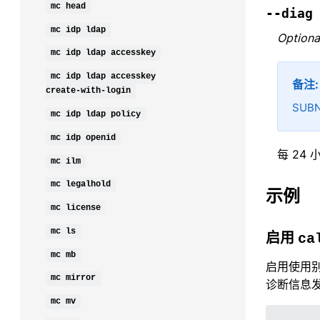
mc
head
--diag
mc
idp
ldap
Optiona
mc
idp
ldap
accesskey
mc
idp
ldap
accesskey
备注
create-with-login
SU
mc
idp
ldap
policy
mc
idp
openid
每 24
mc
ilm
mc
legalhold
示例
mc
license
mc
ls
启用
ca
mc
mb
启用使用
mc
mirror
诊断信息发
mc
mv