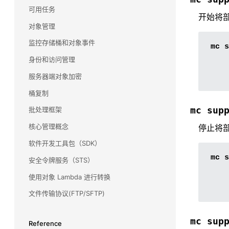
可用任务
VMware
开始将部
对象管理
了解 MinIO 如何在从持久数据平台到 TKGI 的整个
产品组合中与 VMware 集成，以及我们如何支持
监控存储桶和对象事件
mc
s
他们的 Kubernetes 雄心壮志。
身份和访问管理
服务器端对象加密
桶复制
mc
sup
批处理框架
核心管理概念
停止将部
软件开发工具包（SDK）
mc
s
安全令牌服务（STS）
使用对象 Lambda 进行转换
文件传输协议(FTP/SFTP)
mc
sup
Reference