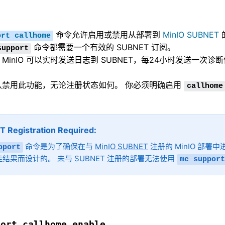
监控
命令允许启用或禁用从部署到
MinIO SUBNET
ort
callhome
可扩展性
命令都需要一个有效的 SUBNET 订阅。
support
亚马逊云 S3 兼容性
MinIO 可以实时发送日志到 SUBNET，每24小时发送一次
 默认禁用此功能，无论注册状态如何。 你必须明确启用
callhome
 Registration Required
命令是为了确保在与
MinIO SUBNET
注册的 MinIO 部
pport
结果而设计的。 未与 SUBNET 注册的部署无法使用
mc
support
port
callhome
enable