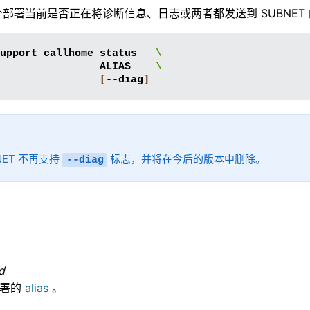
部署当前是否正在将诊断信息、日志或两者都发送到 SUBNET
upport
callhome
status
\
ALIAS
\
[
--diag
]
NET 不再支持
标志，并将在今后的版本中删除。
--diag
d
部署的
alias
。