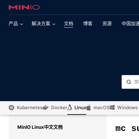
产品
解决方案
文档
博客
资源
中国加
现代数据湖
多云
现代多引擎数据湖依赖于提供大规模性能的对象存
支持Kubernetes 的 MinIO
储。了解有关此核心 MinIO 用例的更多信息。
支持VMware Tanzu 的 MinIO
AI&ML
对象存储正在推动人工智能革命。了解 MinIO 如何
支持OpenShift 的 MinIO
通过大规模性能来引领这一努力。
支持SUSE Rancher 的 MinIO
集成
浏览我们广泛的集成产品组合
Kubernetes
Docker
Linux
macOS
Windows
亚马逊云 Elastic Kubernetes 服务的 MinIO
SQL Server
微软云 Kubernetes 服务的 MinIO
mc
s
MinIO Linux中文文档
了解如何将 SQL Server 2022 与 MinIO 配对，以
便在任何云上对数据运行查询，而无需移动数据。
谷歌 Kubernetes Engine 的 MinIO