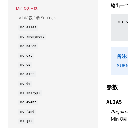
输出一个
MinIO客户端
MinIO客户端 Settings
mc
s
mc
alias
mc
anonymous
mc
batch
备注
mc
cat
SUB
mc
cp
mc
diff
mc
du
参数
mc
encrypt
ALIAS
mc
event
Require
mc
find
MinIO
mc
get